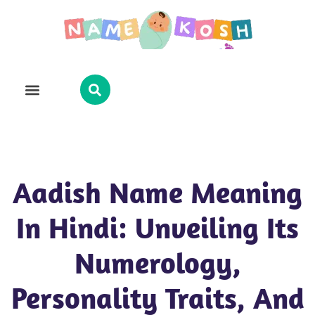
Explore Name
Famous Names
About Us
Contact Us
Aadish Name Meaning
In Hindi: Unveiling Its
Numerology,
Personality Traits, And