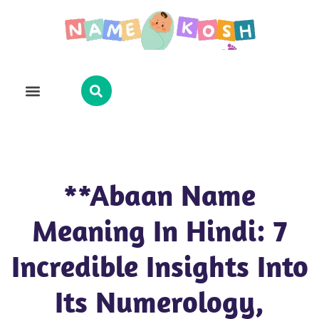
Explore Name
Famous Names
About Us
Contact Us
**Abaan Name
Meaning In Hindi: 7
Incredible Insights Into
Its Numerology,