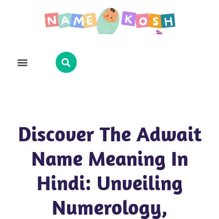
Explore Name
Famous Names
About Us
Contact Us
Discover The Adwait
Name Meaning In
Hindi: Unveiling
Numerology,