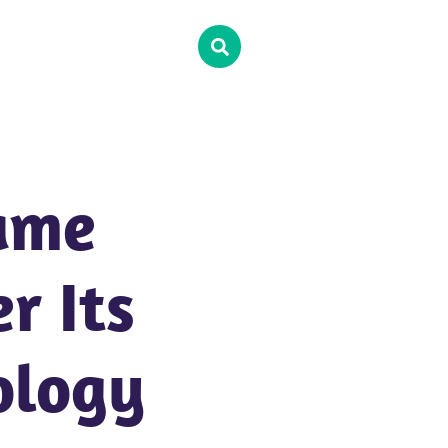
ame
r Its
ology