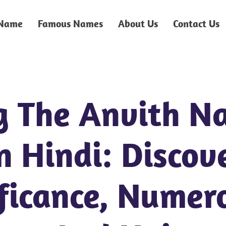
 Name
Famous Names
About Us
Contact Us
g The Anvith N
 Hindi: Discove
ficance, Numer