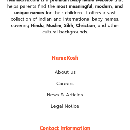
Namekosh.com
is a
premium baby name website
that
helps parents find the
most meaningful, modern, and
unique names
for their children. It offers a vast
collection of Indian and international baby names,
covering
Hindu, Muslim, Sikh, Christian
, and other
cultural backgrounds.
NameKosh
About us
Careers
News & Articles
Legal Notice
Contact Information