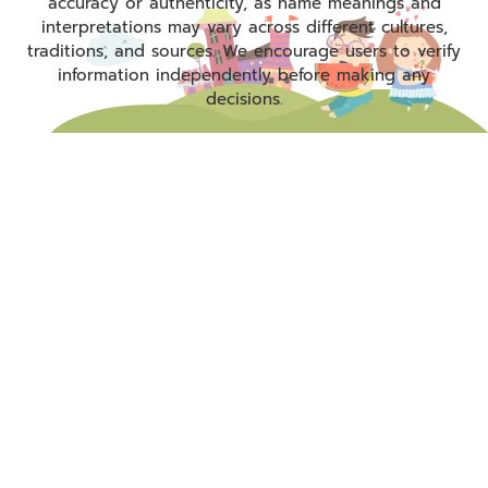
accuracy or authenticity, as name meanings and
interpretations may vary across different cultures,
traditions, and sources. We encourage users to verify
information independently before making any
decisions.