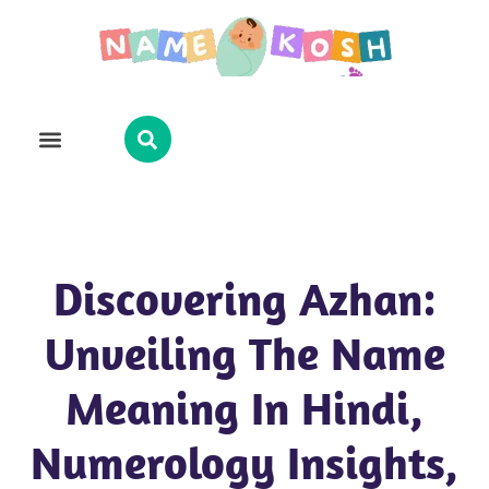
Explore Name
Famous Names
About Us
Contact Us
Discovering Azhan:
Unveiling The Name
Meaning In Hindi,
Numerology Insights,