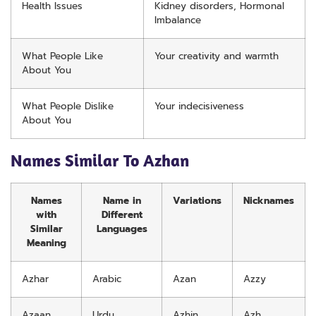
Health Issues
Kidney disorders, Hormonal
Imbalance
What People Like
Your creativity and warmth
About You
What People Dislike
Your indecisiveness
About You
Names Similar To Azhan
Names
Name in
Variations
Nicknames
with
Different
Similar
Languages
Meaning
Azhar
Arabic
Azan
Azzy
Azaan
Urdu
Azhin
Azh