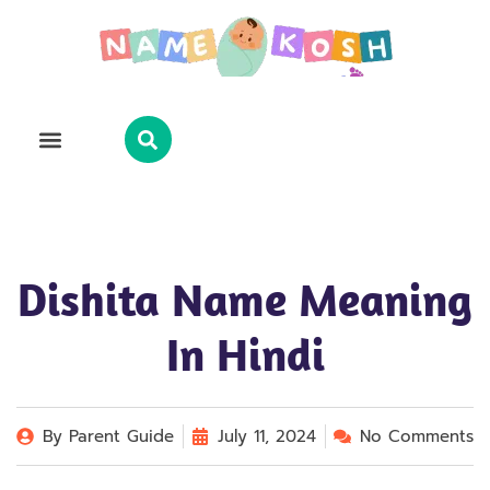
Explore Name
Famous Names
About Us
Contact Us
Dishita Name Meaning
In Hindi
By
Parent Guide
July 11, 2024
No Comments