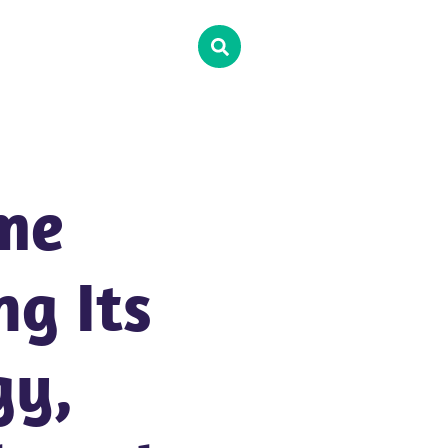
ame
ng Its
gy,