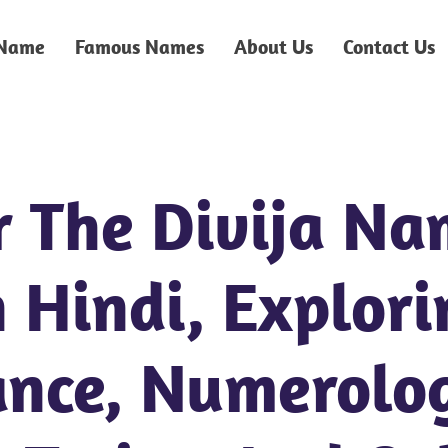
 Name
Famous Names
About Us
Contact Us
r The Divija N
 Hindi, Explori
ance, Numerolo