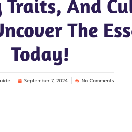
 Traits, And Cu
 Uncover The Es
Today!
uide
September 7, 2024
No Comments