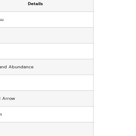
Details
su
 and Abundance
 Arrow
m