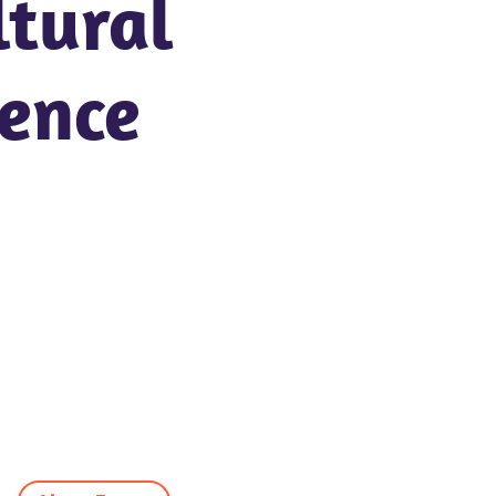
ltural
sence