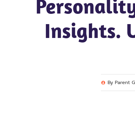
Personality
Insights.
By
Parent G