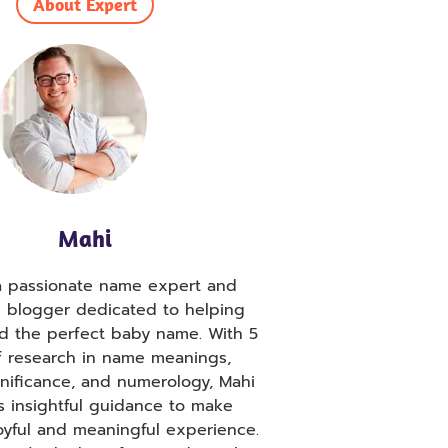
About Expert
Mahi
 a passionate name expert and
g blogger dedicated to helping
nd the perfect baby name. With 5
f research in name meanings,
ignificance, and numerology, Mahi
s insightful guidance to make
oyful and meaningful experience.