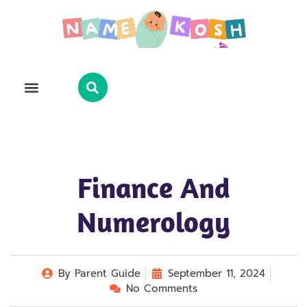
Explore Name
Famous Names
About Us
Contact Us
Finance And
Numerology
By
Parent Guide
September 11, 2024
No Comments