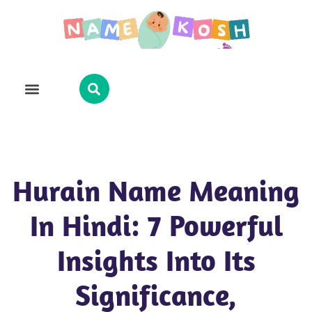
Explore Name
Famous Names
About Us
Contact Us
Hurain Name Meaning
In Hindi: 7 Powerful
Insights Into Its
Significance,