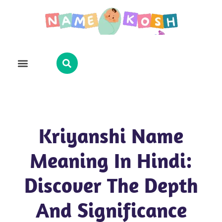
Explore Name
Famous Names
About Us
Contact Us
Kriyanshi Name
Meaning In Hindi:
Discover The Depth
And Significance