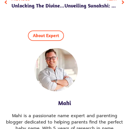
Unlocking The Divine: Exploring Devanshi Name Meaning In Hindi, Numerology Insights, Personality Traits, And Cultural Significance
Unveiling Sunakshi: Meaning In Hindi, Numerology Insights, Personality Traits, And Cultural Significance
About Expert
Mahi
Mahi is a passionate name expert and parenting
blogger dedicated to helping parents find the perfect
baby name. With 5 years of research in name