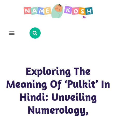
Explore Name
Famous Names
About Us
Contact Us
Exploring The
Meaning Of ‘Pulkit’ In
Hindi: Unveiling
Numerology,