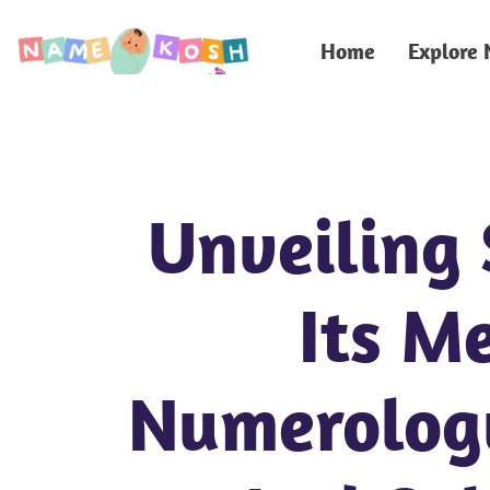
Home
Explore
Unveiling 
Its M
Numerology