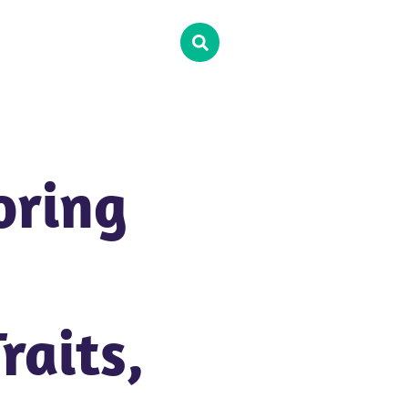
oring
,
raits,