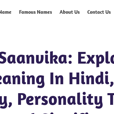
 Name
Famous Names
About Us
Contact Us
Saanvika: Expl
eaning In Hindi
, Personality T