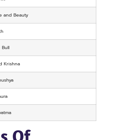
e and Beauty
th
 Bull
d Krishna
nushya
ura
vatma
ls Of