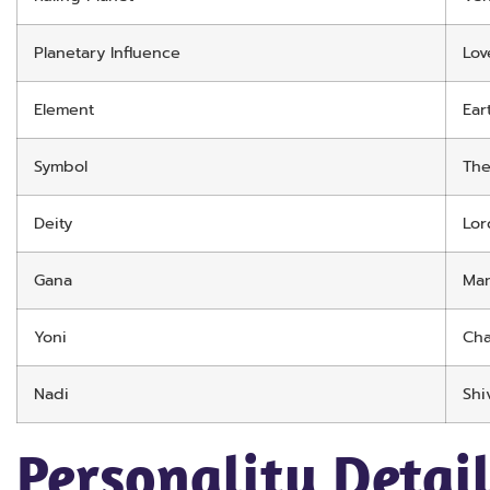
Planetary Influence
Lov
Element
Ear
Symbol
The
Deity
Lor
Gana
Ma
Yoni
Cha
Nadi
Shi
Personality Detai