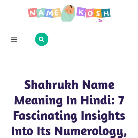
Explore Name
Famous Names
About Us
Contact Us
Shahrukh Name
Meaning In Hindi: 7
Fascinating Insights
Into Its Numerology,