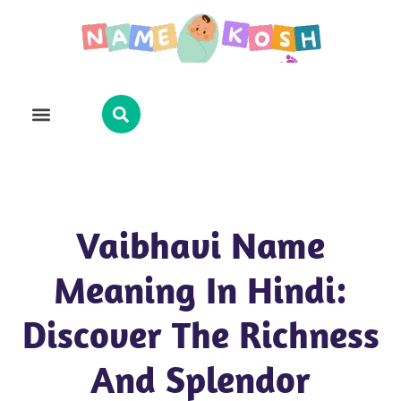
Explore Name
Famous Names
About Us
Contact Us
Vaibhavi Name
Meaning In Hindi:
Discover The Richness
And Splendor