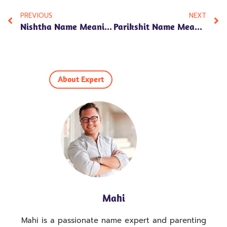
PREVIOUS
NEXT
Nishtha Name Meaning In Hindi: A Complete Guide To Devotion And Faith
Parikshit Name Meaning In Hindi: Unveiling The Depth And Heritage
About Expert
Mahi
Mahi is a passionate name expert and parenting