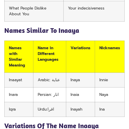
What People Dislike
Your indecisiveness
About You
Names Similar To Inaaya
Names
Name in
Variations
Nicknames
with
Different
Similar
Languages
Meaning
Inaayat
Arabic: عناية
Inaya
Innie
Inara
Persian: انار
Inaia
Naya
Iqra
Urdu:اقرا
Inayah
Ina
Variations Of The Name Inaaya