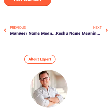
PREVIOUS
NEXT
Manveer Name Meaning In Hindi: 7 Remarkable Insights Into Its Significance, Personality, And Numerology
Reshu Name Meaning In Hindi: Discover 7 Positive Traits & Cultural Significance Behind This Beautiful Name
About Expert