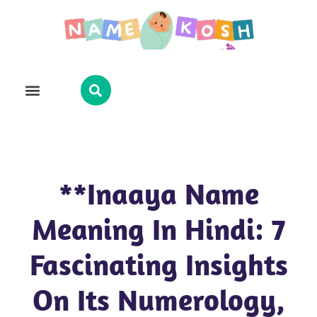
Explore Name
Famous Names
About Us
Contact Us
**Inaaya Name
Meaning In Hindi: 7
Fascinating Insights
On Its Numerology,